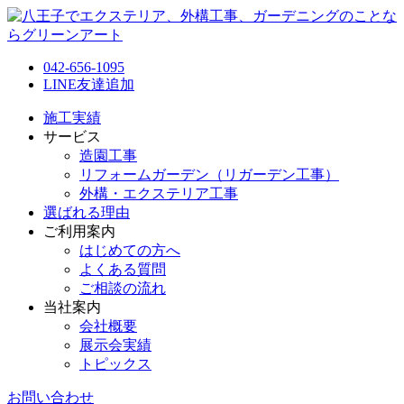
042-656-1095
LINE友達追加
施工実績
サービス
造園工事
リフォームガーデン（リガーデン工事）
外構・エクステリア工事
選ばれる理由
ご利用案内
はじめての方へ
よくある質問
ご相談の流れ
当社案内
会社概要
展示会実績
トピックス
お問い合わせ