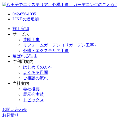
042-656-1095
LINE友達追加
施工実績
サービス
造園工事
リフォームガーデン（リガーデン工事）
外構・エクステリア工事
選ばれる理由
ご利用案内
はじめての方へ
よくある質問
ご相談の流れ
当社案内
会社概要
展示会実績
トピックス
お問い合わせ
お見積り