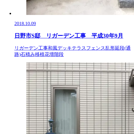
2018.10.09
日野市S邸 リガーデン工事 平成30年9月
リガーデン工事
和風
デッキ
テラス
フェンス
乱形
延段(通
路)
石積み
移植
花壇
階段