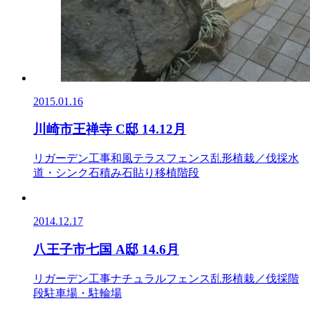
2015.01.16
川崎市王禅寺 C邸 14.12月
リガーデン工事
和風
テラス
フェンス
乱形
植栽／伐採
水
道・シンク
石積み
石貼り
移植
階段
2014.12.17
八王子市七国 A邸 14.6月
リガーデン工事
ナチュラル
フェンス
乱形
植栽／伐採
階
段
駐車場・駐輪場