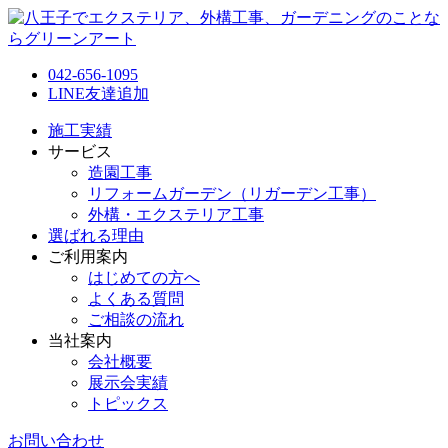
042-656-1095
LINE友達追加
施工実績
サービス
造園工事
リフォームガーデン（リガーデン工事）
外構・エクステリア工事
選ばれる理由
ご利用案内
はじめての方へ
よくある質問
ご相談の流れ
当社案内
会社概要
展示会実績
トピックス
お問い合わせ