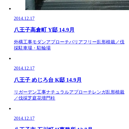
2014.12.17
八王子高倉町 Y邸 14.9月
外構工事
モダン
アプローチ
バリアフリー
乱形
植栽／伐
採
駐車場・駐輪場
2014.12.17
八王子 めじろ台 K邸 14.9月
リガーデン工事
ナチュラル
アプローチ
レンガ
乱形
植栽
／伐採
芝庭
花壇
門柱
2014.12.17