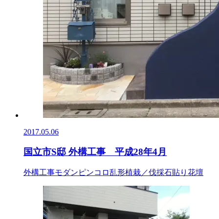
2017.05.06
国立市S邸 外構工事 平成28年4月
外構工事
モダン
ピンコロ
乱形
植栽／伐採
石貼り
花壇