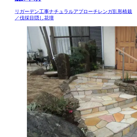
リガーデン工事
ナチュラル
アプローチ
レンガ
乱形
植栽
／伐採
目隠し
花壇