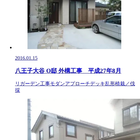
2016.01.15
八王子大谷 O邸 外構工事 平成27年8月
リガーデン工事
モダン
アプローチ
デッキ
乱形
植栽／伐
採