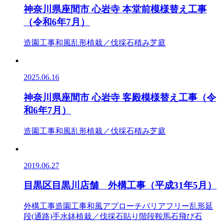
神奈川県座間市 心岩寺 本堂前模様替え工事
（令和6年7月）
造園工事
和風
乱形
植栽／伐採
石積み
芝庭
2025.06.16
神奈川県座間市 心岩寺 客殿模様替え工事（令
和6年7月）
造園工事
和風
乱形
植栽／伐採
石積み
芝庭
2019.06.27
目黒区目黒川店舗 外構工事（平成31年5月）
外構工事
造園工事
和風
アプローチ
バリアフリー
乱形
延
段(通路)
手水鉢
植栽／伐採
石貼り
階段
鞍馬石
飛び石