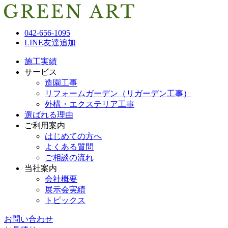
042-656-1095
LINE友達追加
施工実績
サービス
造園工事
リフォームガーデン（リガーデン工事）
外構・エクステリア工事
選ばれる理由
ご利用案内
はじめての方へ
よくある質問
ご相談の流れ
当社案内
会社概要
展示会実績
トピックス
お問い合わせ