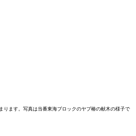
た！
ら始まります。写真は当番東海ブロックのヤブ椿の献木の様子で