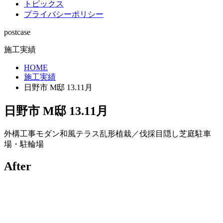
トピックス
プライバシーポリシー
postcase
施工実績
HOME
施工実績
日野市 M邸 13.11月
日野市 M邸 13.11月
外構工事
モダン
和風
テラス
乱形
植栽／伐採
目隠し
芝庭
駐車
場・駐輪場
After