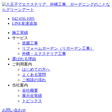
042-656-1095
LINE友達追加
施工実績
サービス
造園工事
リフォームガーデン（リガーデン工事）
外構・エクステリア工事
選ばれる理由
ご利用案内
はじめての方へ
よくある質問
ご相談の流れ
当社案内
会社概要
展示会実績
トピックス
お問い合わせ