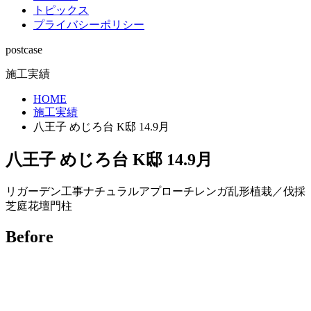
トピックス
プライバシーポリシー
postcase
施工実績
HOME
施工実績
八王子 めじろ台 K邸 14.9月
八王子 めじろ台 K邸 14.9月
リガーデン工事
ナチュラル
アプローチ
レンガ
乱形
植栽／伐採
芝庭
花壇
門柱
Before