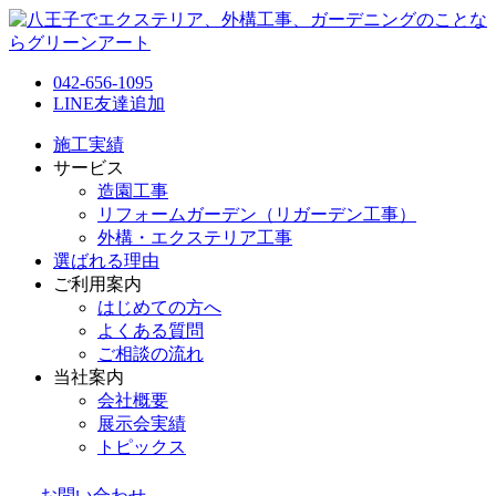
042-656-1095
LINE友達追加
施工実績
サービス
造園工事
リフォームガーデン（リガーデン工事）
外構・エクステリア工事
選ばれる理由
ご利用案内
はじめての方へ
よくある質問
ご相談の流れ
当社案内
会社概要
展示会実績
トピックス
お問い合わせ