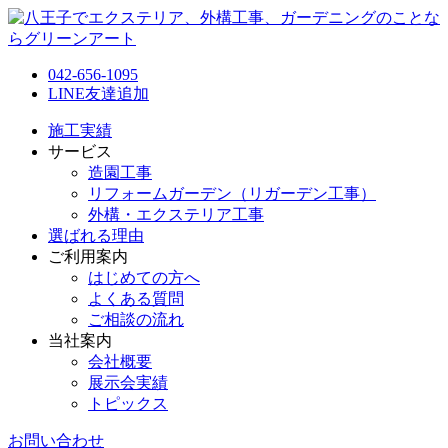
042-656-1095
LINE友達追加
施工実績
サービス
造園工事
リフォームガーデン（リガーデン工事）
外構・エクステリア工事
選ばれる理由
ご利用案内
はじめての方へ
よくある質問
ご相談の流れ
当社案内
会社概要
展示会実績
トピックス
お問い合わせ